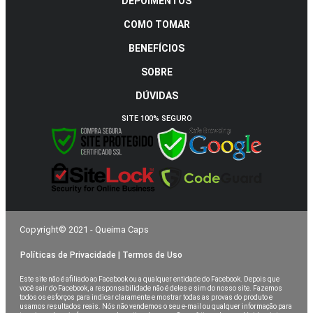
DEPOIMENTOS
COMO TOMAR
BENEFÍCIOS
SOBRE
DÚVIDAS
SITE 100% SEGURO
Copyright© 2021 - Queima Caps
Políticas de Privacidade | Termos de Uso
Este site não é afiliado ao Facebook ou a qualquer entidade do Facebook. Depois que
você sair do Facebook, a responsabilidade não é deles e sim do nosso site. Fazemos
todos os esforços para indicar claramente e mostrar todas as provas do produto e
usamos resultados reais. Nós não vendemos o seu e-mail ou qualquer informação para