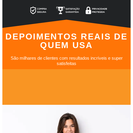
DEPOIMENTOS REAIS DE
QUEM USA
São milhares de clientes com resultados incríveis e super
satisfeitas