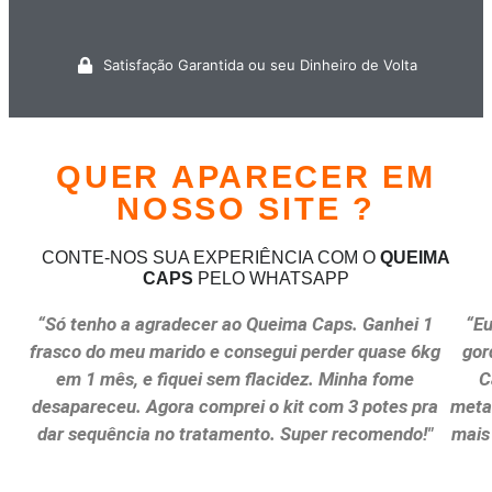
Satisfação Garantida ou seu Dinheiro de Volta
QUER APARECER EM
NOSSO SITE ?
CONTE-NOS SUA EXPERIÊNCIA COM O
QUEIMA
CAPS
PELO WHATSAPP
“Só tenho a agradecer ao Queima Caps. Ganhei 1
“Eu
frasco do meu marido e consegui perder quase 6kg
gor
em 1 mês, e fiquei sem flacidez. Minha fome
C
desapareceu. Agora comprei o kit com 3 potes pra
metab
dar sequência no tratamento. Super recomendo!"
mais