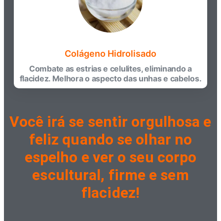
Colágeno Hidrolisado
Combate as estrias e celulites, eliminando a
flacidez. Melhora o aspecto das unhas e cabelos.
Você irá se sentir orgulhosa e
feliz quando se olhar no
espelho e ver o seu corpo
escultural, firme e sem
flacidez!